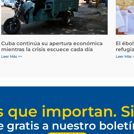
Cuba continúa su apertura económica
El ébo
mientras la crisis escuece cada día
refugi
Leer Más >>
Leer Más 
s que importan. Si
e gratis a nuestro bolet