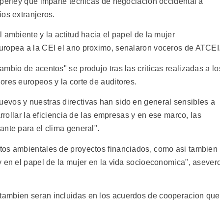
mperley que imparte tecnicas de negociacion occidental a
os extranjeros.
 ambiente y la actitud hacia el papel de la mujer
uropea a la CEI el ano proximo, senalaron voceros de ATCEI
mbio de acentos" se produjo tras las criticas realizadas a lo
ores europeos y la corte de auditores.
evos y nuestras directivas han sido en general sensibles a
arrollar la eficiencia de las empresas y en ese marco, las
ante para el clima general".
tos ambientales de proyectos financiados, como asi tambien
y en el papel de la mujer en la vida socioeconomica", asever
tambien seran incluidas en los acuerdos de cooperacion que