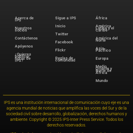
Acerca de
Sigue a IPS
África
IPS
Inicio
América
Nuestros
Latina y el
socios
Caribe
Twitter
Contáctenos
América del
Norte
Facebook
Apóyenos
Asia-
Flickr
Pacífico
¿Quieres
publicar
Reglas de
notas de
Europa
comunidad
IPS?
Medio
Oriente y
Norte de
África
Mundo
IPS es una institución internacional de comunicación cuyo eje es una
agencia mundial de noticias que amplifica las voces del Sur y de la
sociedad civil sobre desarrollo, globalización, derechos humanos y
ambiente. Copyright © 2025 IPS-Inter Press Service. Todos los
derechos reservados.