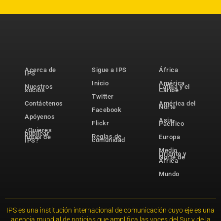
Acerca de
Sigue a IPS
África
IPS
Inicio
América
Nuestros
Latina y el
socios
Caribe
Twitter
Contáctenos
América del
Norte
Facebook
Apóyenos
Asia-
Flickr
Pacífico
¿Quieres
publicar
Reglas de
notas de
Europa
comunidad
IPS?
Medio
Oriente y
Norte de
África
Mundo
IPS es una institución internacional de comunicación cuyo eje es una
agencia mundial de noticias que amplifica las voces del Sur y de la