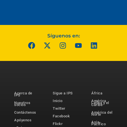
Síguenos en:
Acerca de
Sigue a IPS
África
IPS
Inicio
América
Nuestros
Latina y el
socios
Caribe
Twitter
Contáctenos
América del
Norte
Facebook
Apóyenos
Asia-
Flickr
Pacífico