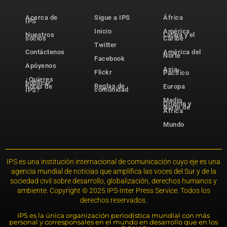
Acerca de
Sigue a IPS
África
IPS
Inicio
América
Nuestros
Latina y el
socios
Caribe
Twitter
Contáctenos
América del
Norte
Facebook
Apóyenos
Asia-
Flickr
Pacífico
¿Quieres
publicar
Reglas de
notas de
Europa
comunidad
IPS?
Medio
Oriente y
Norte de
África
Mundo
IPS es una institución internacional de comunicación cuyo eje es una
agencia mundial de noticias que amplifica las voces del Sur y de la
sociedad civil sobre desarrollo, globalización, derechos humanos y
ambiente. Copyright © 2025 IPS-Inter Press Service. Todos los
derechos reservados.
IPS es la única organización periodística mundial con más
personal y corresponsales en el mundo en desarrollo que en los