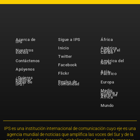
Acerca de
Sigue a IPS
África
IPS
Inicio
América
Nuestros
Latina y el
socios
Caribe
Twitter
Contáctenos
América del
Norte
Facebook
Apóyenos
Asia-
Flickr
Pacífico
¿Quieres
publicar
Reglas de
notas de
Europa
comunidad
IPS?
Medio
Oriente y
Norte de
África
Mundo
IPS es una institución internacional de comunicación cuyo eje es una
agencia mundial de noticias que amplifica las voces del Sur y de la