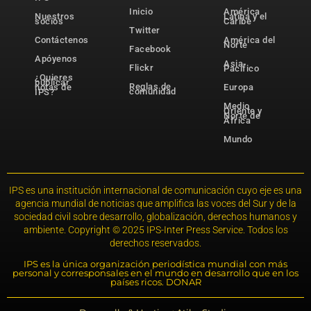
Inicio
América
Nuestros
Latina y el
socios
Caribe
Twitter
Contáctenos
América del
Norte
Facebook
Apóyenos
Asia-
Flickr
Pacífico
¿Quieres
publicar
Reglas de
notas de
Europa
comunidad
IPS?
Medio
Oriente y
Norte de
África
Mundo
IPS es una institución internacional de comunicación cuyo eje es una
agencia mundial de noticias que amplifica las voces del Sur y de la
sociedad civil sobre desarrollo, globalización, derechos humanos y
ambiente. Copyright © 2025 IPS-Inter Press Service. Todos los
derechos reservados.
IPS es la única organización periodística mundial con más
personal y corresponsales en el mundo en desarrollo que en los
países ricos. DONAR