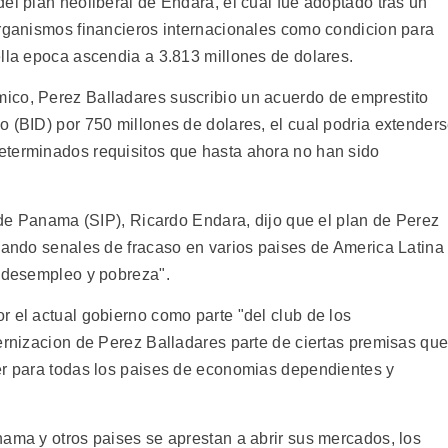
el plan neoliberal de Endara, el cual fue adoptado tras un
organismos financieros internacionales como condicion para
ella epoca ascendia a 3.813 millones de dolares.
ico, Perez Balladares suscribio un acuerdo de emprestito
o (BID) por 750 millones de dolares, el cual podria extender
eterminados requisitos que hasta ahora no han sido
s de Panama (SIP), Ricardo Endara, dijo que el plan de Perez
 dando senales de fracaso en varios paises de America Latina
e desempleo y pobreza".
r el actual gobierno como parte "del club de los
dernizacion de Perez Balladares parte de ciertas premisas qu
er para todas los paises de economias dependientes y
nama y otros paises se aprestan a abrir sus mercados, los