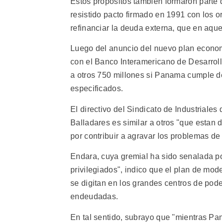
Estos propositos tambien formaron parte d
resistido pacto firmado en 1991 con los 
refinanciar la deuda externa, que en aqu
Luego del anuncio del nuevo plan econom
con el Banco Interamericano de Desarroll
a otros 750 millones si Panama cumple d
especificados.
El directivo del Sindicato de Industriale
Balladares es similar a otros "que estan
por contribuir a agravar los problemas d
Endara, cuya gremial ha sido senalada po
privilegiados", indico que el plan de mo
se digitan en los grandes centros de pod
endeudadas.
En tal sentido, subrayo que "mientras Pa