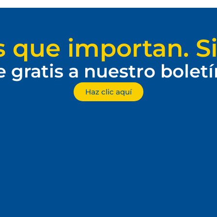
s que importan. Si
e gratis a nuestro bolet
Haz clic aquí