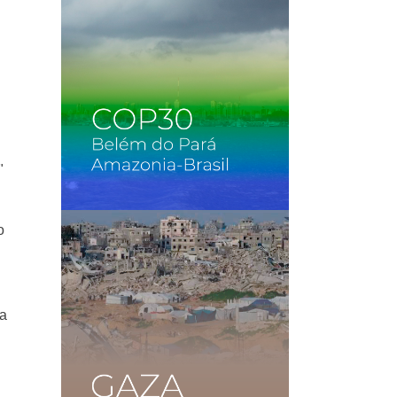
e
"
o
na