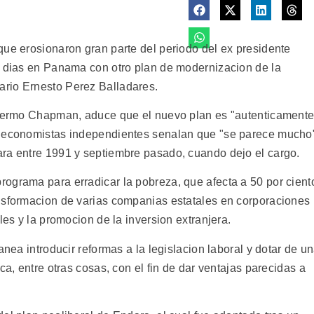
que erosionaron gran parte del periodo del ex presidente
s dias en Panama con otro plan de modernizacion de la
rio Ernesto Perez Balladares.
illermo Chapman, aduce que el nuevo plan es "autenticament
y economistas independientes senalan que "se parece mucho
ra entre 1991 y septiembre pasado, cuando dejo el cargo.
ograma para erradicar la pobreza, que afecta a 50 por cient
nsformacion de varias companias estatales en corporaciones
les y la promocion de la inversion extranjera.
anea introducir reformas a la legislacion laboral y dotar de u
ca, entre otras cosas, con el fin de dar ventajas parecidas a