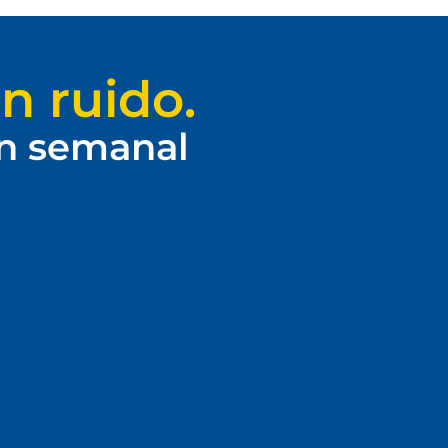
n ruido.
ín semanal