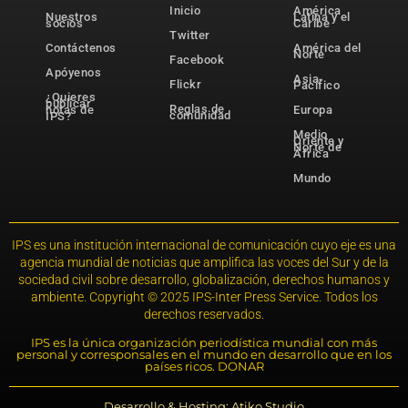
Inicio
América
Nuestros
Latina y el
socios
Caribe
Twitter
Contáctenos
América del
Norte
Facebook
Apóyenos
Asia-
Flickr
Pacífico
¿Quieres
publicar
Reglas de
notas de
Europa
comunidad
IPS?
Medio
Oriente y
Norte de
África
Mundo
IPS es una institución internacional de comunicación cuyo eje es una
agencia mundial de noticias que amplifica las voces del Sur y de la
sociedad civil sobre desarrollo, globalización, derechos humanos y
ambiente. Copyright © 2025 IPS-Inter Press Service. Todos los
derechos reservados.
IPS es la única organización periodística mundial con más
personal y corresponsales en el mundo en desarrollo que en los
países ricos. DONAR
Desarrollo & Hosting: Atiko.Studio