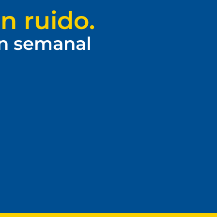
n ruido.
ín semanal