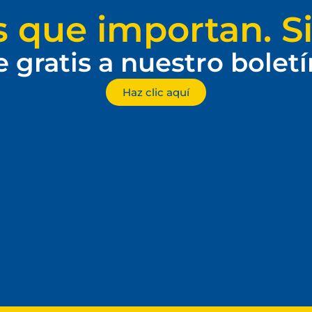
s que importan. Si
e gratis a nuestro bolet
Haz clic aquí