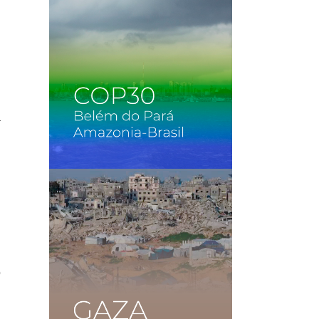
o
a
o