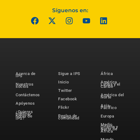
Síguenos en:
Acerca de
Sigue a IPS
África
IPS
Inicio
América
Nuestros
Latina y el
socios
Caribe
Twitter
Contáctenos
América del
Norte
Facebook
Apóyenos
Asia-
Flickr
Pacífico
¿Quieres
publicar
Reglas de
notas de
Europa
comunidad
IPS?
Medio
Oriente y
Norte de
África
Mundo