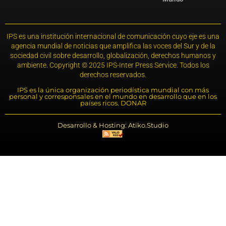
IPS es una institución internacional de comunicación cuyo eje es una
agencia mundial de noticias que amplifica las voces del Sur y de la
sociedad civil sobre desarrollo, globalización, derechos humanos y
ambiente. Copyright © 2025 IPS-Inter Press Service. Todos los
derechos reservados.
IPS es la única organización periodística mundial con más
personal y corresponsales en el mundo en desarrollo que en los
países ricos. DONAR
Desarrollo & Hosting: Atiko.Studio