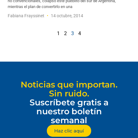
no convencionales, colapsó este pueblito del sur de Argentina,
mientras el plan de convertirlo en una
Fabiana Frayssinet
14 octubre, 2014
1
2
3
4
Noticias que importan.
Sin ruido.
Suscríbete gratis a
nuestro boletín
semanal
Haz clic aquí