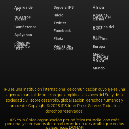
Acerca de
Sigue a IPS
África
IPS
Inicio
América
Nuestros
Latina y el
socios
Caribe
Twitter
Contáctenos
América del
Norte
Facebook
Apóyenos
Asia-
Flickr
Pacífico
¿Quieres
publicar
Reglas de
notas de
Europa
comunidad
IPS?
Medio
Oriente y
Norte de
África
Mundo
IPS es una institución internacional de comunicación cuyo eje es una
agencia mundial de noticias que amplifica las voces del Sur y de la
sociedad civil sobre desarrollo, globalización, derechos humanos y
ambiente. Copyright © 2025 IPS-Inter Press Service. Todos los
derechos reservados.
IPS es la única organización periodística mundial con más
personal y corresponsales en el mundo en desarrollo que en los
países ricos. DONAR