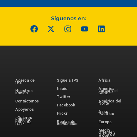
Síguenos en:
Acerca de
Sigue a IPS
África
IPS
Inicio
América
Nuestros
Latina y el
socios
Caribe
Twitter
Contáctenos
América del
Norte
Facebook
Apóyenos
Asia-
Flickr
Pacífico
¿Quieres
publicar
Reglas de
notas de
Europa
comunidad
IPS?
Medio
Oriente y
Norte de
África