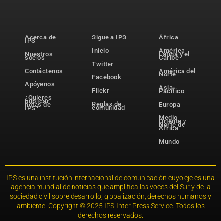
Acerca de
Sigue a IPS
África
IPS
Inicio
América
Nuestros
Latina y el
socios
Caribe
Twitter
Contáctenos
América del
Norte
Facebook
Apóyenos
Asia-
Flickr
Pacífico
¿Quieres
publicar
Reglas de
notas de
Europa
comunidad
IPS?
Medio
Oriente y
Norte de
África
Mundo
IPS es una institución internacional de comunicación cuyo eje es una
agencia mundial de noticias que amplifica las voces del Sur y de la
sociedad civil sobre desarrollo, globalización, derechos humanos y
ambiente. Copyright © 2025 IPS-Inter Press Service. Todos los
derechos reservados.