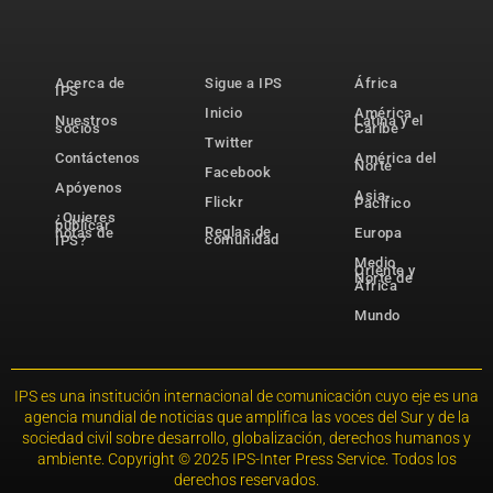
Acerca de
Sigue a IPS
África
IPS
Inicio
América
Nuestros
Latina y el
socios
Caribe
Twitter
Contáctenos
América del
Norte
Facebook
Apóyenos
Asia-
Flickr
Pacífico
¿Quieres
publicar
Reglas de
notas de
Europa
comunidad
IPS?
Medio
Oriente y
Norte de
África
Mundo
IPS es una institución internacional de comunicación cuyo eje es una
agencia mundial de noticias que amplifica las voces del Sur y de la
sociedad civil sobre desarrollo, globalización, derechos humanos y
ambiente. Copyright © 2025 IPS-Inter Press Service. Todos los
derechos reservados.