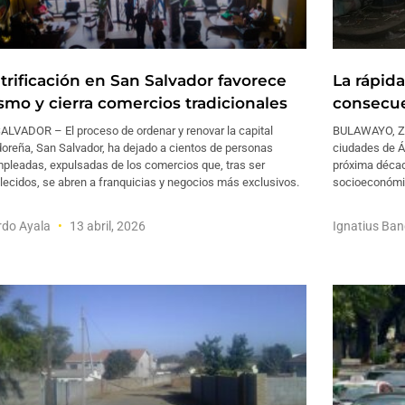
trificación en San Salvador favorece
La rápida
ismo y cierra comercios tradicionales
consecue
ALVADOR – El proceso de ordenar y renovar la capital
BULAWAYO, Zi
oreña, San Salvador, ha dejado a cientos de personas
ciudades de Áf
pleadas, expulsadas de los comercios que, tras ser
próxima décad
ecidos, se abren a franquicias y negocios más exclusivos.
socioeconómic
rdo Ayala
13 abril, 2026
Ignatius Ba