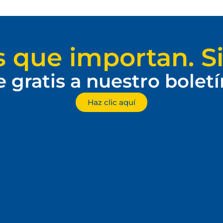
s que importan. Si
e gratis a nuestro bolet
Haz clic aquí