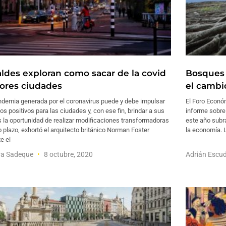
aldes exploran como sacar de la covid
Bosques 
ores ciudades
el cambi
ndemia generada por el coronavirus puede y debe impulsar
El Foro Econó
s positivos para las ciudades y, con ese fin, brindar a sus
informe sobre
s la oportunidad de realizar modificaciones transformadoras
este año subr
o plazo, exhortó el arquitecto británico Norman Foster
la economía. 
e el
ra Sadeque
8 octubre, 2020
Adrián Escu