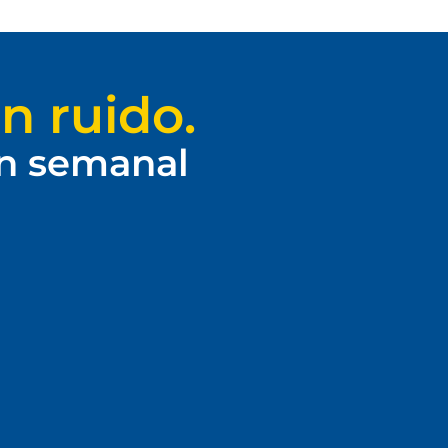
n ruido.
ín semanal