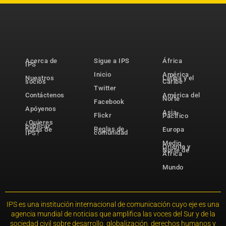
Acerca de
Sigue a IPS
África
IPS
Inicio
América
Nuestros
Latina y el
socios
Caribe
Twitter
Contáctenos
América del
Norte
Facebook
Apóyenos
Asia-
Flickr
Pacífico
¿Quieres
publicar
Reglas de
notas de
Europa
comunidad
IPS?
Medio
Oriente y
Norte de
África
Mundo
IPS es una institución internacional de comunicación cuyo eje es una
agencia mundial de noticias que amplifica las voces del Sur y de la
sociedad civil sobre desarrollo, globalización, derechos humanos y