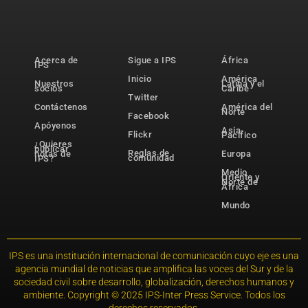
Acerca de
Sigue a IPS
África
IPS
Inicio
América
Nuestros
Latina y el
socios
Caribe
Twitter
Contáctenos
América del
Norte
Facebook
Apóyenos
Asia-
Flickr
Pacífico
¿Quieres
publicar
Reglas de
notas de
Europa
comunidad
IPS?
Medio
Oriente y
Norte de
África
Mundo
IPS es una institución internacional de comunicación cuyo eje es una
agencia mundial de noticias que amplifica las voces del Sur y de la
sociedad civil sobre desarrollo, globalización, derechos humanos y
ambiente. Copyright © 2025 IPS-Inter Press Service. Todos los