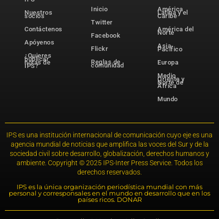
Inicio
América
Nuestros
Latina y el
socios
Caribe
Twitter
Contáctenos
América del
Norte
Facebook
Apóyenos
Asia-
Flickr
Pacífico
¿Quieres
publicar
Reglas de
notas de
Europa
comunidad
IPS?
Medio
Oriente y
Norte de
África
Mundo
IPS es una institución internacional de comunicación cuyo eje es una
agencia mundial de noticias que amplifica las voces del Sur y de la
sociedad civil sobre desarrollo, globalización, derechos humanos y
ambiente. Copyright © 2025 IPS-Inter Press Service. Todos los
derechos reservados.
IPS es la única organización periodística mundial con más
personal y corresponsales en el mundo en desarrollo que en los
países ricos. DONAR