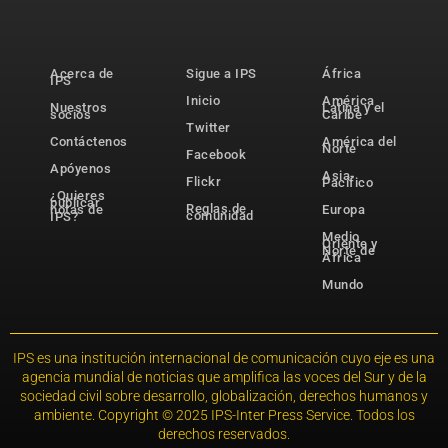
Acerca de
Sigue a IPS
África
IPS
Inicio
América
Nuestros
Latina y el
socios
Caribe
Twitter
Contáctenos
América del
Norte
Facebook
Apóyenos
Asia-
Flickr
Pacífico
¿Quieres
publicar
Reglas de
notas de
Europa
comunidad
IPS?
Medio
Oriente y
Norte de
África
Mundo
IPS es una institución internacional de comunicación cuyo eje es una
agencia mundial de noticias que amplifica las voces del Sur y de la
sociedad civil sobre desarrollo, globalización, derechos humanos y
ambiente. Copyright © 2025 IPS-Inter Press Service. Todos los
derechos reservados.