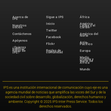
Acerca de
Sigue a IPS
África
IPS
Inicio
América
Nuestros
Latina y el
socios
Caribe
Twitter
Contáctenos
América del
Norte
Facebook
Apóyenos
Asia-
Flickr
Pacífico
¿Quieres
publicar
Reglas de
notas de
Europa
comunidad
IPS?
Medio
Oriente y
Norte de
África
Mundo
IPS es una institución internacional de comunicación cuyo eje es una
agencia mundial de noticias que amplifica las voces del Sur y de la
sociedad civil sobre desarrollo, globalización, derechos humanos y
ambiente. Copyright © 2025 IPS-Inter Press Service. Todos los
derechos reservados.