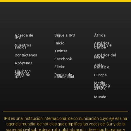
Acerca de
Sigue a IPS
África
IPS
Inicio
América
Nuestros
Latina y el
socios
Caribe
Twitter
Contáctenos
América del
Norte
Facebook
Apóyenos
Asia-
Flickr
Pacífico
¿Quieres
publicar
Reglas de
notas de
Europa
comunidad
IPS?
Medio
Oriente y
Norte de
África
Mundo
IPS es una institución internacional de comunicación cuyo eje es una
agencia mundial de noticias que amplifica las voces del Sur y de la
sociedad civil sobre desarrollo, globalización, derechos humanos y