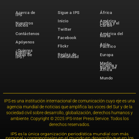
Acerca de
Sigue a IPS
África
IPS
Inicio
América
Nuestros
Latina y el
socios
Caribe
Twitter
Contáctenos
América del
Norte
Facebook
Apóyenos
Asia-
Flickr
Pacífico
¿Quieres
publicar
Reglas de
notas de
Europa
comunidad
IPS?
Medio
Oriente y
Norte de
África
Mundo
IPS es una institución internacional de comunicación cuyo eje es una
agencia mundial de noticias que amplifica las voces del Sur y de la
sociedad civil sobre desarrollo, globalización, derechos humanos y
ambiente. Copyright © 2025 IPS-Inter Press Service. Todos los
derechos reservados.
IPS es la única organización periodística mundial con más
personal y corresponsales en el mundo en desarrollo que en los