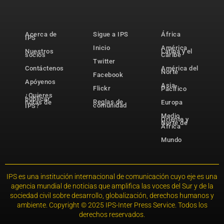
Acerca de
Sigue a IPS
África
IPS
Inicio
América
Nuestros
Latina y el
socios
Caribe
Twitter
Contáctenos
América del
Norte
Facebook
Apóyenos
Asia-
Flickr
Pacífico
¿Quieres
publicar
Reglas de
notas de
Europa
comunidad
IPS?
Medio
Oriente y
Norte de
África
Mundo
IPS es una institución internacional de comunicación cuyo eje es una
agencia mundial de noticias que amplifica las voces del Sur y de la
sociedad civil sobre desarrollo, globalización, derechos humanos y
ambiente. Copyright © 2025 IPS-Inter Press Service. Todos los
derechos reservados.