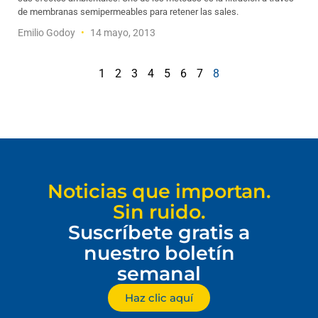
de membranas semipermeables para retener las sales.
Emilio Godoy
14 mayo, 2013
1
2
3
4
5
6
7
8
Noticias que importan.
Sin ruido.
Suscríbete gratis a
nuestro boletín
semanal
Haz clic aquí