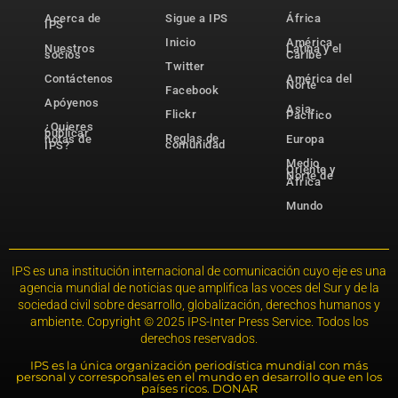
Acerca de
Sigue a IPS
África
IPS
Inicio
América
Nuestros
Latina y el
socios
Caribe
Twitter
Contáctenos
América del
Norte
Facebook
Apóyenos
Asia-
Flickr
Pacífico
¿Quieres
publicar
Reglas de
notas de
Europa
comunidad
IPS?
Medio
Oriente y
Norte de
África
Mundo
IPS es una institución internacional de comunicación cuyo eje es una
agencia mundial de noticias que amplifica las voces del Sur y de la
sociedad civil sobre desarrollo, globalización, derechos humanos y
ambiente. Copyright © 2025 IPS-Inter Press Service. Todos los
derechos reservados.
IPS es la única organización periodística mundial con más
personal y corresponsales en el mundo en desarrollo que en los
países ricos. DONAR