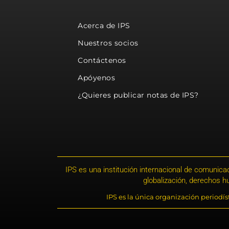
Acerca de IPS
Nuestros socios
Contáctenos
Apóyenos
¿Quieres publicar notas de IPS?
IPS es una institución internacional de comunicac
globalización, derechos 
IPS es la única organización periodí