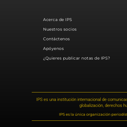
Acerca de IPS
Nuestros socios
Contáctenos
Apóyenos
¿Quieres publicar notas de IPS?
IPS es una institución internacional de comunicac
globalización, derechos 
IPS es la única organización periodí