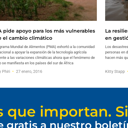
 pide apoyo para los más vulnerables
La resil
e el cambio climático
en gesti
ograma Mundial de Alimentos (PMA) exhortó a la comunidad
Los desastres
acional a apoyar la expansión de la tecnología agrícola
personas en d
ente a las variaciones climáticas ahora que el fenómeno de
hacen más que
o se manifiesta en los países del sur de África
y Phiri
27 enero, 2016
Kitty Stapp
s que importan. Si
e gratis a nuestro bolet