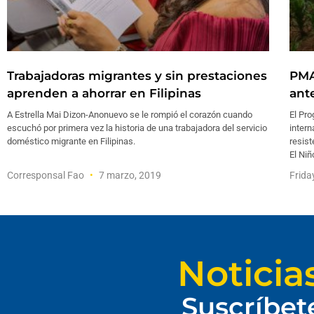
Trabajadoras migrantes y sin prestaciones
PMA
aprenden a ahorrar en Filipinas
ant
A Estrella Mai Dizon-Anonuevo se le rompió el corazón cuando
El Pr
escuchó por primera vez la historia de una trabajadora del servicio
intern
doméstico migrante en Filipinas.
resist
El Niñ
Corresponsal Fao
7 marzo, 2019
Frida
Noticia
Suscríbet