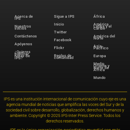
Acerca de
Sigue a IPS
África
IPS
Inicio
América
Nuestros
Latina y el
socios
Caribe
Twitter
Contáctenos
América del
Norte
Facebook
Apóyenos
Asia-
Flickr
Pacífico
¿Quieres
publicar
Reglas de
notas de
Europa
comunidad
IPS?
Medio
Oriente y
Norte de
África
Mundo
IPS es una institución internacional de comunicación cuyo eje es una
agencia mundial de noticias que amplifica las voces del Sur y de la
sociedad civil sobre desarrollo, globalización, derechos humanos y
ambiente. Copyright © 2025 IPS-Inter Press Service. Todos los
derechos reservados.
IPS es la única organización periodística mundial con más