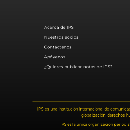
Acerca de IPS
Nuestros socios
Contáctenos
Apóyenos
¿Quieres publicar notas de IPS?
IPS es una institución internacional de comunicac
globalización, derechos 
IPS es la única organización periodí