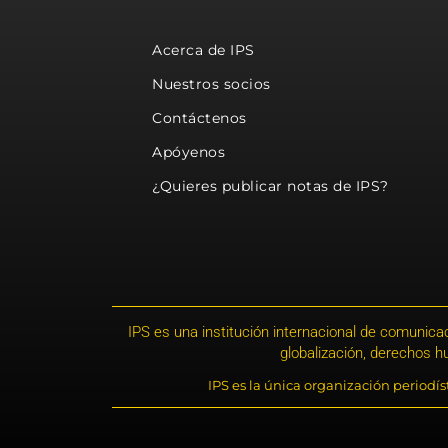
Acerca de IPS
Nuestros socios
Contáctenos
Apóyenos
¿Quieres publicar notas de IPS?
IPS es una institución internacional de comunicac
globalización, derechos 
IPS es la única organización periodí