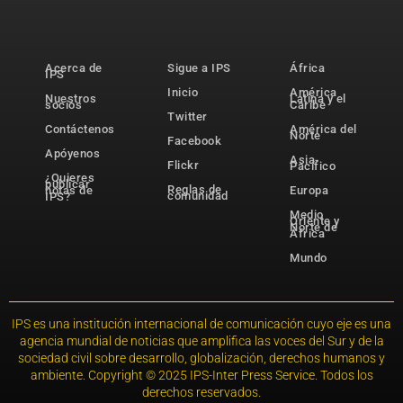
Acerca de
Sigue a IPS
África
IPS
Inicio
América
Nuestros
Latina y el
socios
Caribe
Twitter
Contáctenos
América del
Norte
Facebook
Apóyenos
Asia-
Flickr
Pacífico
¿Quieres
publicar
Reglas de
notas de
Europa
comunidad
IPS?
Medio
Oriente y
Norte de
África
Mundo
IPS es una institución internacional de comunicación cuyo eje es una
agencia mundial de noticias que amplifica las voces del Sur y de la
sociedad civil sobre desarrollo, globalización, derechos humanos y
ambiente. Copyright © 2025 IPS-Inter Press Service. Todos los
derechos reservados.