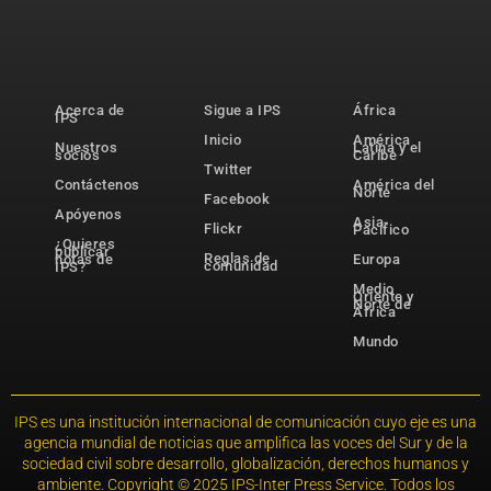
Acerca de
Sigue a IPS
África
IPS
Inicio
América
Nuestros
Latina y el
socios
Caribe
Twitter
Contáctenos
América del
Norte
Facebook
Apóyenos
Asia-
Flickr
Pacífico
¿Quieres
publicar
Reglas de
notas de
Europa
comunidad
IPS?
Medio
Oriente y
Norte de
África
Mundo
IPS es una institución internacional de comunicación cuyo eje es una
agencia mundial de noticias que amplifica las voces del Sur y de la
sociedad civil sobre desarrollo, globalización, derechos humanos y
ambiente. Copyright © 2025 IPS-Inter Press Service. Todos los