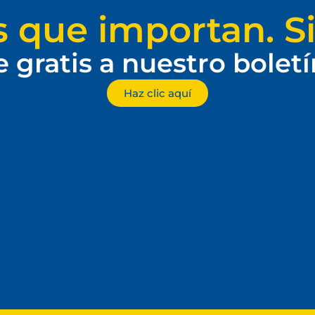
s que importan. Si
e gratis a nuestro bolet
Haz clic aquí