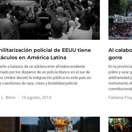
ilitarización policial de EEUU tiene
Al calabo
táculos en América Latina
gorra
erte a balazos de un adolescente afrodescendiente
En la provinci
ado por los disparos de un policía blanco en el sur de
pobre y usar 
s Unidos desató la indignación pública en este país en
arbitrariedad 
a cuestiones de raza, clase y brutalidad policial.
instrumento de
constitucional
 L. Biron
19 agosto, 2014
Fabiana Fra