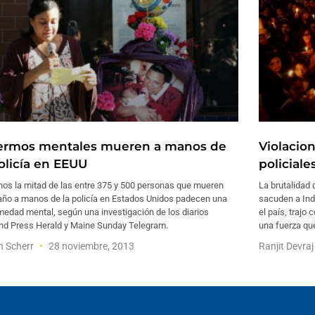
ermos mentales mueren a manos de
Violacio
policía en EEUU
policiale
nos la mitad de las entre 375 y 500 personas que mueren
La brutalidad 
año a manos de la policía en Estados Unidos padecen una
sacuden a Indi
edad mental, según una investigación de los diarios
el país, traj
and Press Herald y Maine Sunday Telegram.
una fuerza qu
h Scherr
28 noviembre, 2013
Ranjit Devra