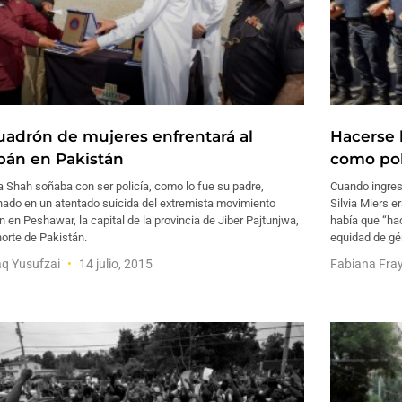
uadrón de mujeres enfrentará al
Hacerse 
ibán en Pakistán
como pol
 Shah soñaba con ser policía, como lo fue su padre,
Cuando ingres
nado en un atentado suicida del extremista movimiento
Silvia Miers 
n en Peshawar, la capital de la provincia de Jiber Pajtunjwa,
había que “hac
norte de Pakistán.
equidad de gé
q Yusufzai
14 julio, 2015
Fabiana Fra