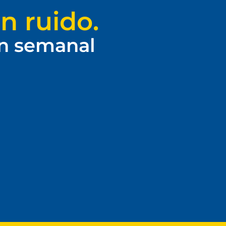
n ruido.
ín semanal