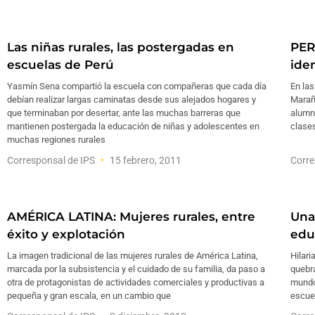
Las niñas rurales, las postergadas en
PER
escuelas de Perú
ide
Yasmín Sena compartió la escuela con compañeras que cada día
En las
debían realizar largas caminatas desde sus alejados hogares y
Marañó
que terminaban por desertar, ante las muchas barreras que
alumno
mantienen postergada la educación de niñas y adolescentes en
clases
muchas regiones rurales
Corresponsal de IPS
15 febrero, 2011
Corre
AMÉRICA LATINA: Mujeres rurales, entre
Una
éxito y explotación
edu
La imagen tradicional de las mujeres rurales de América Latina,
Hilari
marcada por la subsistencia y el cuidado de su familia, da paso a
quebra
otra de protagonistas de actividades comerciales y productivas a
mundo
pequeña y gran escala, en un cambio que
escue