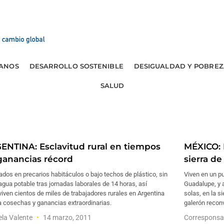
ANOS
DESARROLLO SOSTENIBLE
DESIGUALDAD Y POBREZ
SALUD
ENTINA: Esclavitud rural en tiempos
MÉXICO: M
ganancias récord
sierra d
dos en precarios habitáculos o bajo techos de plástico, sin
Viven en un p
 agua potable tras jornadas laborales de 14 horas, así
Guadalupe, y 
iven cientos de miles de trabajadores rurales en Argentina
solas, en la s
a cosechas y ganancias extraordinarias.
galerón reconv
la Valente
14 marzo, 2011
Corresponsa