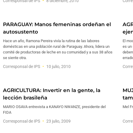
Corresponsal de IPS
8 diciembre, 2010
Corre
PARAGUAY: Manos femeninas ordeñan el
AGR
autosustento
eje
Hace un año, Ramona Pereira vivía la rutina de las labores
El mod
domésticas en una población rural de Paraguay. Ahora, lidera un
es un
comité de productoras de leche en su comunidad y a sus 38 años
deben 
se siente otra.
erradi
Corresponsal de IPS
10 julio, 2010
Corre
AGRICULTURA: Invertir en la gente, la
MUJ
lección brasileña
tam
MARIO OSAVA entrevista a KANAYO NWANZE, presidente del
Mel F
FIDA
Corresponsal de IPS
23 julio, 2009
Corre