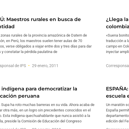
Ú: Maestros rurales en busca de
¿Llega l
ntidad
colombi
 zonas rurales de la provincia amazónica de Datem de
«Suena bonito,
n, en Perú, los maestros suelen tener aulas de 70
traducción a l
s, verse obligados a viajar entre dos y tres días para dar
campo en Colo
 y constatar la pérdida paulatina de
inyectar ampl
sponsal de IPS
29 enero, 2011
Corresponsa
 indígena para democratizar la
ESPAÑA: 
cación peruana
escuela e
a Supa ha roto muchas barreras en su vida. Ahora acaba de
Un maratón sol
r otra más, en un logro sin precedentes conocidos en el
España permit
. Esta indígena quechuahablante que nunca asistió a la
departamento m
la, preside la Comisión de Educación del Congreso
edición del Fes