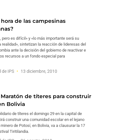
a hora de las campesinas
anas?
 pero es difícil» y «lo más importante será su
a realidad», sintetizan la reacción de lideresas del
mbia ante la decisión del gobierno de reactivar e
ios recursos a un fondo especial para
l de IPS
13 diciembre, 2010
Maratón de títeres para construir
n Bolivia
idario de títeres el domingo 29 en la capital de
irá construir una comunidad escolar en el lejano
inero de Potosí, en Bolivia, va a clausurar la 17
tival Tiritilandia.