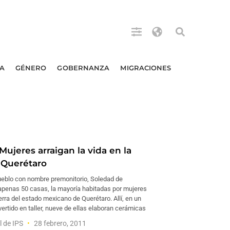
A
GÉNERO
GOBERNANZA
MIGRACIONES
ujeres arraigan la vida en la
e Querétaro
ueblo con nombre premonitorio, Soledad de
apenas 50 casas, la mayoría habitadas por mujeres
ierra del estado mexicano de Querétaro. Allí, en un
ertido en taller, nueve de ellas elaboran cerámicas
l de IPS
28 febrero, 2011