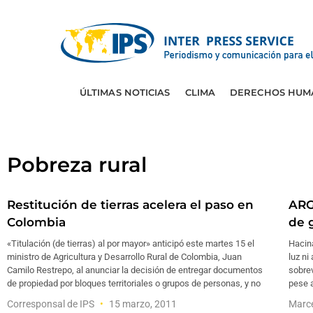
ÚLTIMAS NOTICIAS
CLIMA
DERECHOS HUM
Pobreza rural
Restitución de tierras acelera el paso en
ARG
Colombia
de 
«Titulación (de tierras) al por mayor» anticipó este martes 15 el
Hacina
ministro de Agricultura y Desarrollo Rural de Colombia, Juan
luz ni
Camilo Restrepo, al anunciar la decisión de entregar documentos
sobrev
de propiedad por bloques territoriales o grupos de personas, y no
pese 
Corresponsal de IPS
15 marzo, 2011
Marce