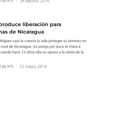
l de IPS
26 agosto, 2010
 produce liberación para
as de Nicaragua
ríguez casi le cuesta la vida proteger su terrreno en
rural de Nicaragua. Su pareja por poco la mata a
uando hace 12 años ella se opuso a la venta de la
l de IPS
22 mayo, 2010