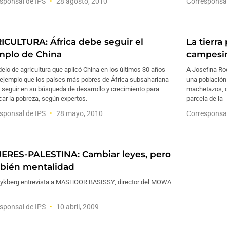
sponsal de IPS
28 agosto, 2010
Corresponsa
ICULTURA: África debe seguir el
La tierra
mplo de China
campesin
elo de agricultura que aplicó China en los últimos 30 años
A Josefina Rod
 ejemplo que los países más pobres de África subsahariana
una población 
seguir en su búsqueda de desarrollo y crecimiento para
machetazos, c
car la pobreza, según expertos.
parcela de la
sponsal de IPS
28 mayo, 2010
Corresponsa
ERES-PALESTINA: Cambiar leyes, pero
bién mentalidad
rykberg entrevista a MASHOOR BASISSY, director del MOWA
sponsal de IPS
10 abril, 2009