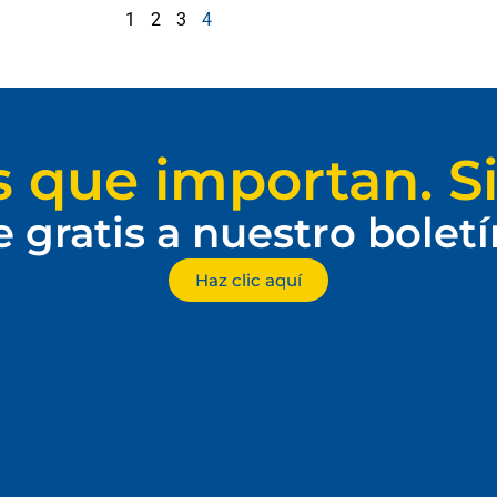
1
2
3
4
s que importan. Si
e gratis a nuestro bolet
Haz clic aquí