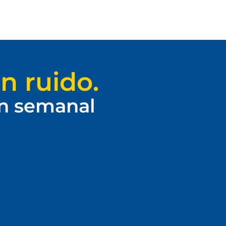
n ruido.
ín semanal