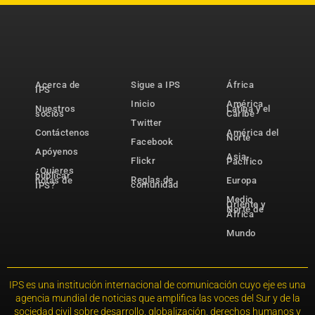
Acerca de
Sigue a IPS
África
IPS
Inicio
América
Nuestros
Latina y el
socios
Caribe
Twitter
Contáctenos
América del
Norte
Facebook
Apóyenos
Asia-
Flickr
Pacífico
¿Quieres
publicar
Reglas de
notas de
Europa
comunidad
IPS?
Medio
Oriente y
Norte de
África
Mundo
IPS es una institución internacional de comunicación cuyo eje es una
agencia mundial de noticias que amplifica las voces del Sur y de la
sociedad civil sobre desarrollo, globalización, derechos humanos y