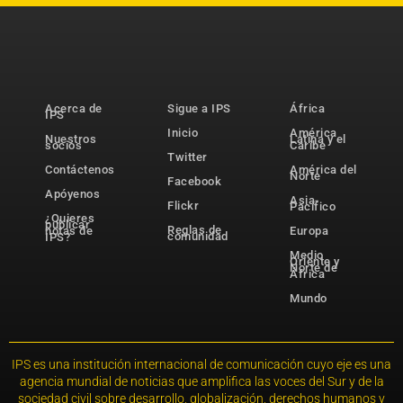
Acerca de
Sigue a IPS
África
IPS
Inicio
América
Nuestros
Latina y el
socios
Caribe
Twitter
Contáctenos
América del
Norte
Facebook
Apóyenos
Asia-
Flickr
Pacífico
¿Quieres
publicar
Reglas de
notas de
Europa
comunidad
IPS?
Medio
Oriente y
Norte de
África
Mundo
IPS es una institución internacional de comunicación cuyo eje es una
agencia mundial de noticias que amplifica las voces del Sur y de la
sociedad civil sobre desarrollo, globalización, derechos humanos y