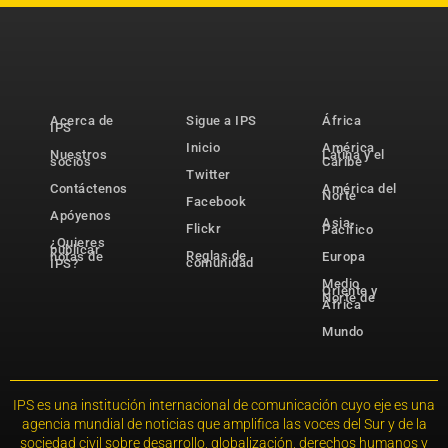
Acerca de
Sigue a IPS
África
IPS
Inicio
América
Nuestros
Latina y el
socios
Caribe
Twitter
Contáctenos
América del
Norte
Facebook
Apóyenos
Asia-
Flickr
Pacífico
¿Quieres
publicar
Reglas de
notas de
Europa
comunidad
IPS?
Medio
Oriente y
Norte de
África
Mundo
IPS es una institución internacional de comunicación cuyo eje es una
agencia mundial de noticias que amplifica las voces del Sur y de la
sociedad civil sobre desarrollo, globalización, derechos humanos y