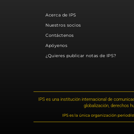
Acerca de IPS
Nuestros socios
Contáctenos
Apóyenos
¿Quieres publicar notas de IPS?
IPS es una institución internacional de comunicac
globalización, derechos 
IPS es la única organización periodí