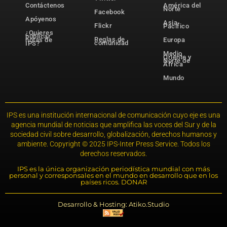
Contáctenos
América del
Norte
Facebook
Apóyenos
Asia-
Flickr
Pacífico
¿Quieres
publicar
Reglas de
notas de
Europa
comunidad
IPS?
Medio
Oriente y
Norte de
África
Mundo
IPS es una institución internacional de comunicación cuyo eje es una
agencia mundial de noticias que amplifica las voces del Sur y de la
sociedad civil sobre desarrollo, globalización, derechos humanos y
ambiente. Copyright © 2025 IPS-Inter Press Service. Todos los
derechos reservados.
IPS es la única organización periodística mundial con más
personal y corresponsales en el mundo en desarrollo que en los
países ricos. DONAR
Desarrollo & Hosting: Atiko.Studio