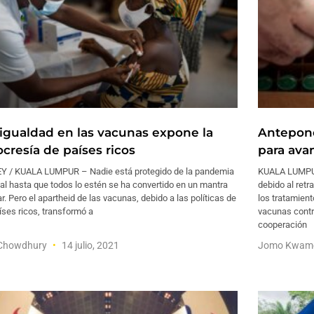
igualdad en las vacunas expone la
Antepone
ocresía de países ricos
para avan
Y / KUALA LUMPUR – Nadie está protegido de la pandemia
KUALA LUMPUR
l hasta que todos lo estén se ha convertido en un mantra
debido al retr
r. Pero el apartheid de las vacunas, debido a las políticas de
los tratamient
íses ricos, transformó a
vacunas contr
cooperación
 Chowdhury
14 julio, 2021
Jomo Kwam