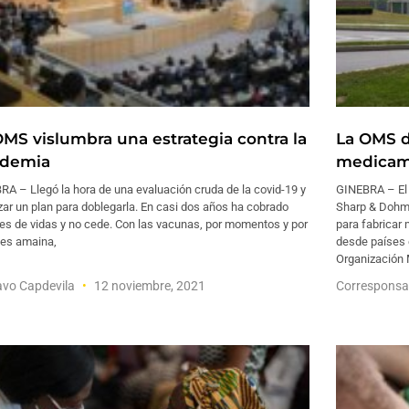
OMS vislumbra una estrategia contra la
La OMS da
demia
medicam
A – Llegó la hora de una evaluación cruda de la covid-19 y
GINEBRA – El
zar un plan para doblegarla. En casi dos años ha cobrado
Sharp & Dohme
es de vidas y no cede. Con las vacunas, por momentos y por
para fabricar 
nes amaina,
desde países e
Organización 
avo Capdevila
12 noviembre, 2021
Corresponsa