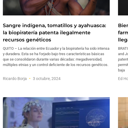
Sangre indígena, tomatillos y ayahuasca:
Bie
la biopiratería patenta ilegalmente
far
recursos genéticos
lleg
QUITO – La relación entre Ecuador y la biopiratería ha sido intensa
BRATI
y duradera. Esta se ha forjado bajo tres características básicas
and J
que se consolidaron durante varias décadas: megadiversidad,
patent
múltiples etnias y un control deficiente de los recursos genéticos.
permit
baja
Ricardo Borja
3 octubre, 2024
Ed Ho