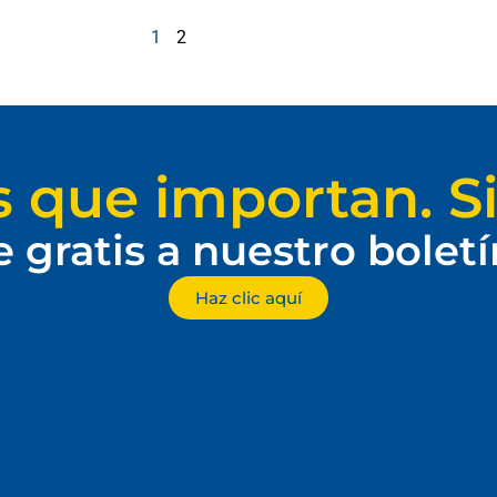
1
2
s que importan. Si
e gratis a nuestro bolet
Haz clic aquí