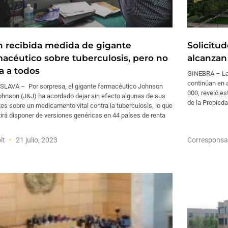
n recibida medida de gigante
Solicitu
macéutico sobre tuberculosis, pero no
alcanzan
a a todos
GINEBRA – Las
continúan en 
SLAVA – Por sorpresa, el gigante farmacéutico Johnson
000, reveló es
ohnson (J&J) ha acordado dejar sin efecto algunas de sus
de la Propieda
es sobre un medicamento vital contra la tuberculosis, lo que
irá disponer de versiones genéricas en 44 países de renta
lt
21 julio, 2023
Corresponsa