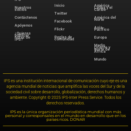
Inicio
América
Nuestros
Latina y el
socios
Caribe
Twitter
Contáctenos
América del
Norte
Facebook
Apóyenos
Asia-
Flickr
Pacífico
¿Quieres
publicar
Reglas de
notas de
Europa
comunidad
IPS?
Medio
Oriente y
Norte de
África
Mundo
IPS es una institución internacional de comunicación cuyo eje es una
agencia mundial de noticias que amplifica las voces del Sur y de la
sociedad civil sobre desarrollo, globalización, derechos humanos y
ambiente. Copyright © 2025 IPS-Inter Press Service. Todos los
derechos reservados.
IPS es la única organización periodística mundial con más
personal y corresponsales en el mundo en desarrollo que en los
países ricos. DONAR