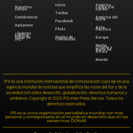
Inicio
América
Nuestros
Latina y el
socios
Caribe
Twitter
Contáctenos
América del
Norte
Facebook
Apóyenos
Asia-
Flickr
Pacífico
¿Quieres
publicar
Reglas de
notas de
Europa
comunidad
IPS?
Medio
Oriente y
Norte de
África
Mundo
IPS es una institución internacional de comunicación cuyo eje es una
agencia mundial de noticias que amplifica las voces del Sur y de la
sociedad civil sobre desarrollo, globalización, derechos humanos y
ambiente. Copyright © 2025 IPS-Inter Press Service. Todos los
derechos reservados.
IPS es la única organización periodística mundial con más
personal y corresponsales en el mundo en desarrollo que en los
países ricos. DONAR