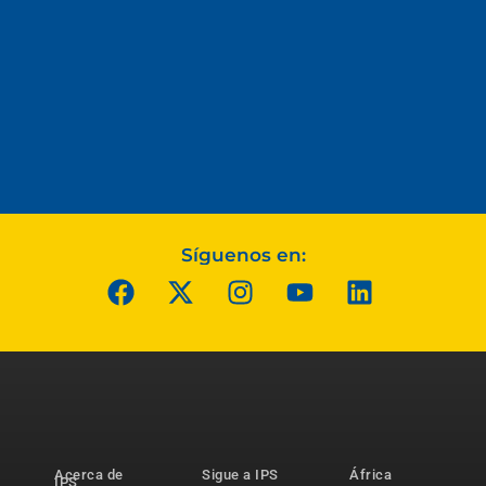
Síguenos en:
Acerca de
Sigue a IPS
África
IPS