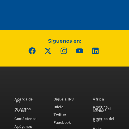
Síguenos en:
Acerca de
Sigue a IPS
África
IPS
Inicio
América
Nuestros
Latina y el
socios
Caribe
Twitter
Contáctenos
América del
Norte
Facebook
Apóyenos
Asia-