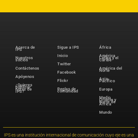
Acerca de
Sigue a IPS
África
IPS
Inicio
América
Nuestros
Latina y el
socios
Caribe
Twitter
Contáctenos
América del
Norte
Facebook
Apóyenos
Asia-
Flickr
Pacífico
¿Quieres
publicar
Reglas de
notas de
Europa
comunidad
IPS?
Medio
Oriente y
Norte de
África
Mundo
IPS es una institución internacional de comunicación cuyo eje es una