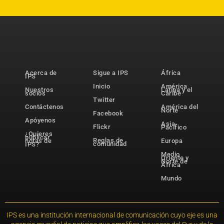
Acerca de
Sigue a IPS
África
IPS
Inicio
América
Nuestros
Latina y el
socios
Caribe
Twitter
Contáctenos
América del
Norte
Facebook
Apóyenos
Asia-
Flickr
Pacífico
¿Quieres
publicar
Reglas de
notas de
Europa
comunidad
IPS?
Medio
Oriente y
Norte de
África
Mundo
IPS es una institución internacional de comunicación cuyo eje es una