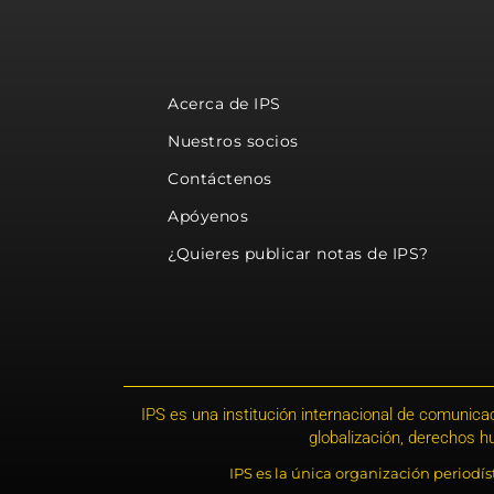
Acerca de IPS
Nuestros socios
Contáctenos
Apóyenos
¿Quieres publicar notas de IPS?
IPS es una institución internacional de comunicac
globalización, derechos 
IPS es la única organización periodí