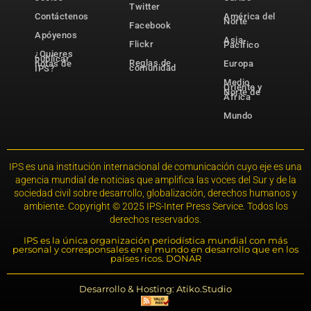
Twitter
Contáctenos
América del
Norte
Facebook
Apóyenos
Asia-
Flickr
Pacífico
¿Quieres
publicar
Reglas de
notas de
Europa
comunidad
IPS?
Medio
Oriente y
Norte de
África
Mundo
IPS es una institución internacional de comunicación cuyo eje es una
agencia mundial de noticias que amplifica las voces del Sur y de la
sociedad civil sobre desarrollo, globalización, derechos humanos y
ambiente. Copyright © 2025 IPS-Inter Press Service. Todos los
derechos reservados.
IPS es la única organización periodística mundial con más
personal y corresponsales en el mundo en desarrollo que en los
países ricos. DONAR
Desarrollo & Hosting: Atiko.Studio