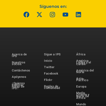
Síguenos en:
Acerca de
Sigue a IPS
África
IPS
Inicio
América
Nuestros
Latina y el
socios
Caribe
Twitter
Contáctenos
América del
Norte
Facebook
Apóyenos
Asia-
Flickr
Pacífico
¿Quieres
publicar
Reglas de
notas de
Europa
comunidad
IPS?
Medio
Oriente y
Norte de
África
Mundo