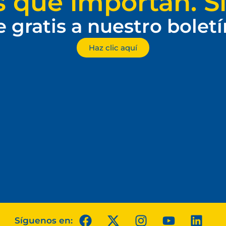
s que importan. Si
e gratis a nuestro bolet
Haz clic aquí
Síguenos en: