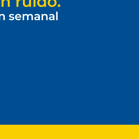
n ruido.
ín semanal