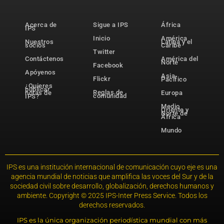
Acerca de
Sigue a IPS
África
IPS
Inicio
América
Nuestros
Latina y el
socios
Caribe
Twitter
Contáctenos
América del
Norte
Facebook
Apóyenos
Asia-
Flickr
Pacífico
¿Quieres
publicar
Reglas de
notas de
Europa
comunidad
IPS?
Medio
Oriente y
Norte de
África
Mundo
IPS es una institución internacional de comunicación cuyo eje es una
agencia mundial de noticias que amplifica las voces del Sur y de la
sociedad civil sobre desarrollo, globalización, derechos humanos y
ambiente. Copyright © 2025 IPS-Inter Press Service. Todos los
derechos reservados.
IPS es la única organización periodística mundial con más